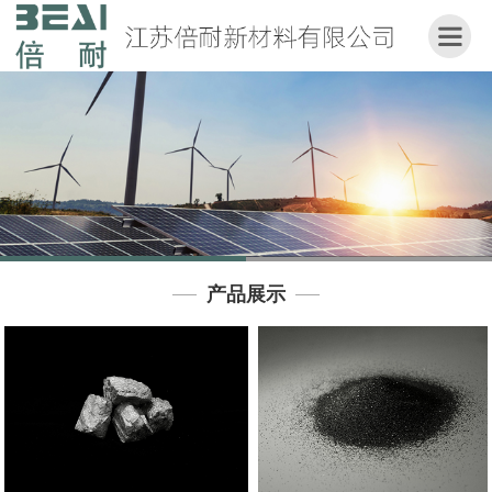
网
站
首
页
关
于
我
们
产品展示
产
品
展
示
应
用
领