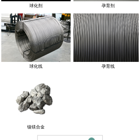
域
球化剂
孕育剂
新
闻
动
态
联
系
我
球化线
孕育线
们
English
镍镁合金